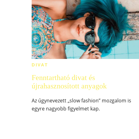
DIVAT
Fenntartható divat és
újrahasznosított anyagok
Az úgynevezett „slow fashion” mozgalom is
egyre nagyobb figyelmet kap.