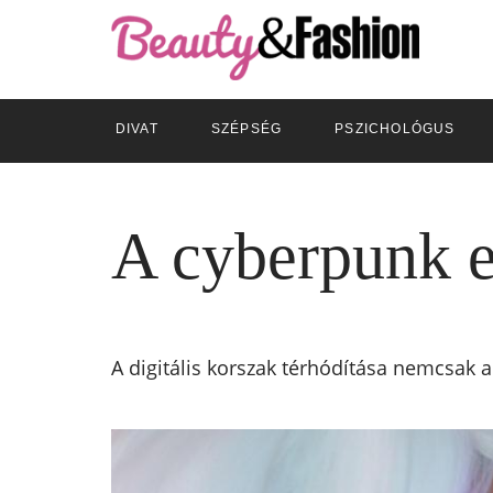
DIVAT
SZÉPSÉG
PSZICHOLÓGUS
A cyberpunk es
A digitális korszak térhódítása nemcsak 