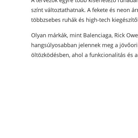
A tervezők egyre több kísérletező ruhada
színt változtathatnak. A fekete és neon á
többzsebes ruhák és high-tech kiegészít
Olyan márkák, mint Balenciaga, Rick Owen
hangsúlyosabban jelennek meg a jövőorie
öltözködésben, ahol a funkcionalitás és a 