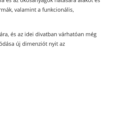
ia és az okosanyagok hatására alakot és
rmák, valamint a funkcionális,
ára, és az idei divatban várhatóan még
dása új dimenziót nyit az