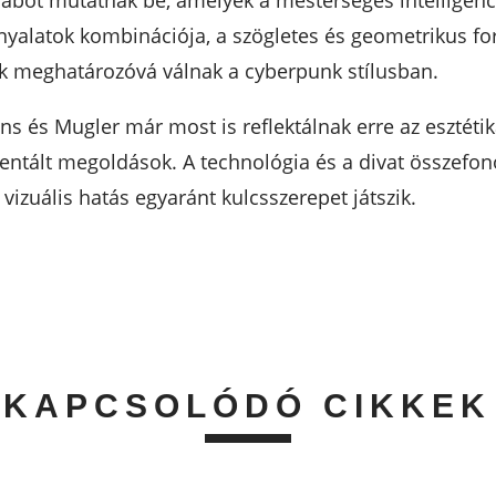
rabot mutatnak be, amelyek a mesterséges intelligenc
rnyalatok kombinációja, a szögletes és geometrikus fo
ők meghatározóvá válnak a cyberpunk stílusban.
s és Mugler már most is reflektálnak erre az esztétik
ntált megoldások. A technológia és a divat összefonó
vizuális hatás egyaránt kulcsszerepet játszik.
KAPCSOLÓDÓ CIKKEK