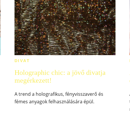
DIVAT
Holographic chic: a jövő divatja
megérkezett!
A trend a holografikus, fényvisszaverő és
fémes anyagok felhasználására épül.